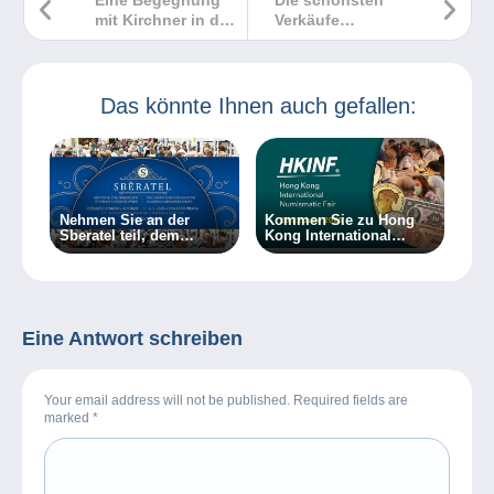
mit Kirchner in der
Verkäufe
wunderbaren Welt
Delcampe
des Sammelns
November 2023
Das könnte Ihnen auch gefallen:
Nehmen Sie an der
Kommen Sie zu Hong
Sberatel teil, dem
Kong International
größten Sammler-Event
Numismatic Fair!
in Zentral- und
Osteuropa!
Eine Antwort schreiben
Your email address will not be published. Required fields are
marked
*