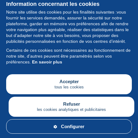
Information concernant les cookies
Notre site utilise des cookies pour les finalités suivantes :vous
fournir les services demandés, assurer la sécurité sur notre
plateforme, garder en mémoire vos préférences afin de rendre
votre navigation plus agréable, réaliser des statistiques dans le
but d’adapter notre site à vos besoins, vous proposer des
Collection
publicités personnalisées en fonction de vos centres d’intérêt.
Certains de ces cookies sont nécessaires au fonctionnement de
Actualités
notre site, d’autres peuvent être paramétrés selon vos
préférences.
En savoir plus
Fonctionnalités
Société
Accepter
tous les cookies
Services
Articles
Refuser
les cookies analytiques et publicitaires
Français
Configurer
© Delcampe International srl - Tous droits réservés.