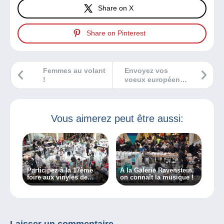
Share on X
Share on Pinterest
Femmes au volant
Envoyez vos
!
voeux européens
grâce à
Philapostel qui
fête ses 70 ans !
Vous aimerez peut être aussi:
Participez à la 17ème
A la Galerie Ravenstein,
foire aux vinyles de
on connaît la musique !
Bruxelles !
Laisser un commentaire