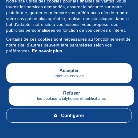
Notre site utilise des cookies pour les finalités suivantes :vous
fournir les services demandés, assurer la sécurité sur notre
plateforme, garder en mémoire vos préférences afin de rendre
votre navigation plus agréable, réaliser des statistiques dans le
but d’adapter notre site à vos besoins, vous proposer des
Collection
publicités personnalisées en fonction de vos centres d’intérêt.
Certains de ces cookies sont nécessaires au fonctionnement de
Actualités
notre site, d’autres peuvent être paramétrés selon vos
préférences.
En savoir plus
Fonctionnalités
Société
Accepter
tous les cookies
Services
Articles
Refuser
les cookies analytiques et publicitaires
Français
Configurer
© Delcampe International srl - Tous droits réservés.
Conditions d'utilisation
&
vie privée.