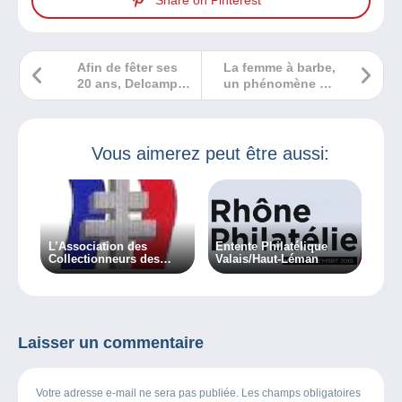
Share on Pinterest
Afin de fêter ses
La femme à barbe,
20 ans, Delcampe
un phénomène de
s’associe à Graine
collection
de Vie pour
planter 10 000
arbres
Vous aimerez peut être aussi:
L’Association des
Entente Philatélique
Collectionneurs des
Valais/Haut-Léman
Timbres de la Libération
A.C.T.L.
Laisser un commentaire
Votre adresse e-mail ne sera pas publiée. Les champs obligatoires