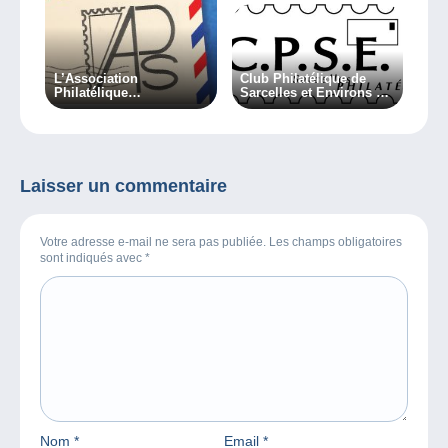
L’Association
Club Philatélique de
Philatélique
Sarcelles et Environs –
Sparnacienne – A.P.S.
CPSE
Laisser un commentaire
Votre adresse e-mail ne sera pas publiée. Les champs obligatoires
sont indiqués avec
*
Nom
*
Email
*