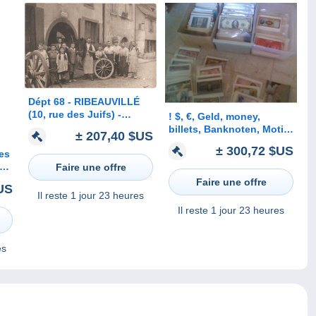
Dépt 68 - RIBEAUVILLÉ
(10, rue des Juifs) -
! $, €, Geld, money,
CARTE-PHOTO gros plan
billets, Banknoten, Motiv
± 207,40 $US
MARÉCHAL-FERRANT (et
Sammlung, Lot,
± 300,72 $US
CHARRON) Auguste RIPP
pes
collection von ca. 4000
Ansichtskarten, 4 Alben,
Faire une offre
de
25 kg
Faire une offre
US
Il reste
1 jour 23 heures
Il reste
1 jour 23 heures
es