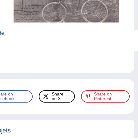
de
are on
Share
Share on
cebook
on X
Pinterest
jets