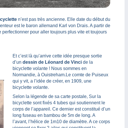
cyclette
n’est pas très ancienne. Elle date du début du
nteur est le baron allemand Karl von Drais. A partir de
perfectionner pour aller toujours plus vite et toujours
Et c’est là qu’arrive cette idée presque sortie
d’un
dessin de Léonard de Vinci
de la
bicyclette volante ! Nous sommes en
Normandie, à Ouistreham.Le comte de Puiseux
qui y vit, a l’idée de créer, en 1909, une
bicyclette volante.
Selon la légende de sa carte postale, Sur la
bicyclette sont fixés 4 tubes qui soutiennent le
corps de l’appareil. Ce dernier est constitué d’un
long fuseau en bambou de 5m de long. A
l’avant, l’hélice de 1m10 de diamètre. A ce corps
viennent se fixer 2 ailes qui constituent la