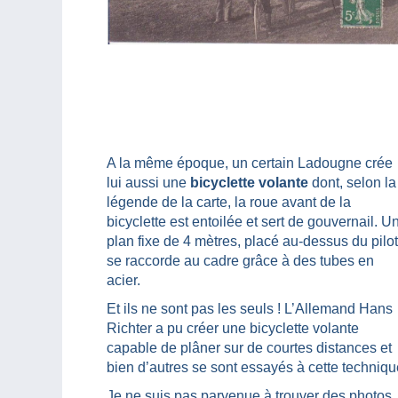
A la même époque, un certain Ladougne crée
lui aussi une
bicyclette volante
dont, selon la
légende de la carte, la roue avant de la
bicyclette est entoilée et sert de gouvernail. U
plan fixe de 4 mètres, placé au-dessus du pilo
se raccorde au cadre grâce à des tubes en
acier.
Et ils ne sont pas les seuls ! L’Allemand Hans
Richter a pu créer une bicyclette volante
capable de plâner sur de courtes distances et
bien d’autres se sont essayés à cette techniqu
Je ne suis pas parvenue à trouver des photos