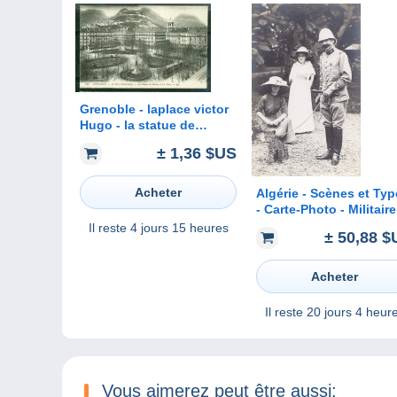
Grenoble - laplace victor
Hugo - la statue de
Berlioz et les forts - sz128
± 1,36 $US
Acheter
Algérie - Scènes et Ty
- Carte-Photo - Militaire
Colonial Médaille - Mo
Il reste
4 jours 15 heures
± 50,88 $
Femmes - Panthère en
laisse
Acheter
Il reste
20 jours 4 heur
Vous aimerez peut être aussi: