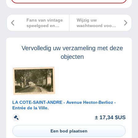
Fans van vintage
Wijzig uw
speelgoed en
wachtwoord voor
tweedehandsgoederen
meer veiligheid!
kunnen uitkijken naar
de 22e Collect-Hit en
Vervolledig uw verzameling met deze
Brocantissimo expo
op 1 oktober 2023!
objecten
LA COTE-SAINT-ANDRE - Avenue Hector-Berlioz -
Entrée de la Ville.
± 17,34 $US
Een bod plaatsen