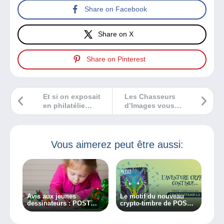
Share on Facebook
Share on X
Share on Pinterest
Et si on exposait
Les Chasseurs
en philatélie
d’Images vous
ouverte ?
donnent rendez-
vous le 12 février
2023 !
Vous aimerez peut être aussi:
Avis aux jeunes
Le motif du nouveau
dessinateurs : POST
crypto-timbre de POST
Luxembourg leur
se dévoile
propose de dessiner le