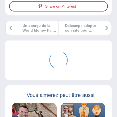
Share on Pinterest
Un aperçu de la
Delcampe adapte
World Money Fair
son site pour
Berlin 2024
rendre vos
paiements plus
simples… et
économiques !
Vous aimerez peut être aussi: