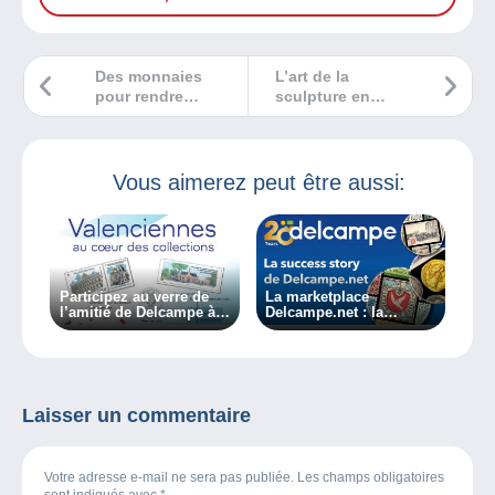
Des monnaies
L’art de la
pour rendre
sculpture en
hommage au
bronze et en métal
créateur de la Tour
Eiffel
Vous aimerez peut être aussi:
Participez au verre de
La marketplace
l’amitié de Delcampe à
Delcampe.net : la
Valenciennes
passion de la collection
depuis 20 ans !
Laisser un commentaire
Votre adresse e-mail ne sera pas publiée. Les champs obligatoires
sont indiqués avec
*