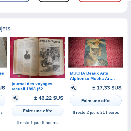
jets
es
MUCHA Beaux Arts
Alphonse Mucha Art
journal des voyages.
es
Nouveau Déco Pastel
US
± 17,33 $US
recueil 1898 (52
Peinture Paint Affiche
numéros). chine japon
Publicité Illustrations
± 46,22 $US
corée inde maroc samory
JOB Champagne
Faire une offre
marchand soudan
klondike indénié
Faire une offre
es
Il reste
2 jours 21 heures
Il reste
1 jour 9 heures