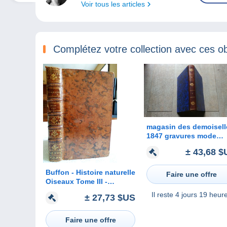
Voir tous les articles
Complétez votre collection avec ces ob
magasin des demoisell
1847 gravures mode
morale histoire scienc
± 43,68 $
jeux ouvrages tricot
Buffon - Histoire naturelle
Faire une offre
Oiseaux Tome III -
Imprimerie royale 1770
Il reste
4 jours 19 heur
± 27,73 $US
Faire une offre