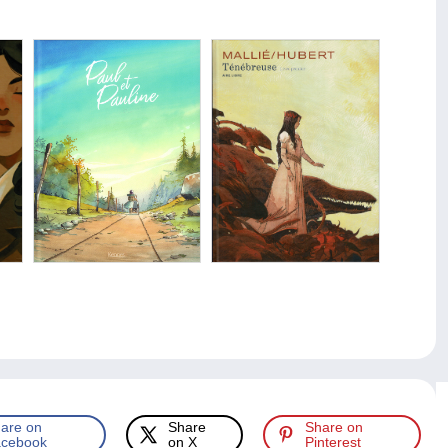
are on
Share
Share on
cebook
on X
Pinterest