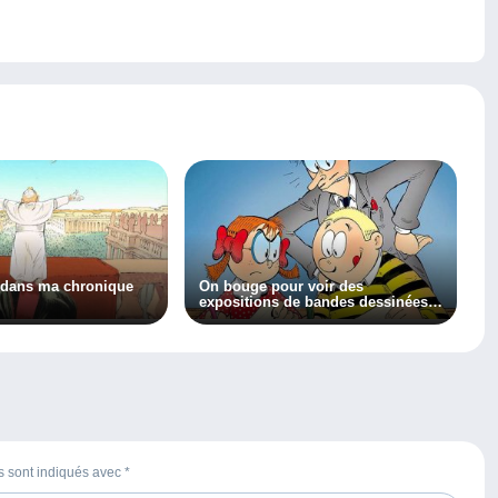
 dans ma chronique
On bouge pour voir des
expositions de bandes dessinées
et on continue à lire pour son
plaisir !
es sont indiqués avec
*