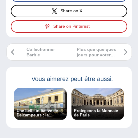
Share on X
Share on Pinterest
Collectionner
Plus que quelques
Barbie
jours pour voter
pour votre timbre
préféré !
Vous aimerez peut être aussi:
Une belle initiative de
Protégeons la Monnaie
Delcampeurs : la
de Paris
création d’un musée
ferroviaire et postal
ambulant