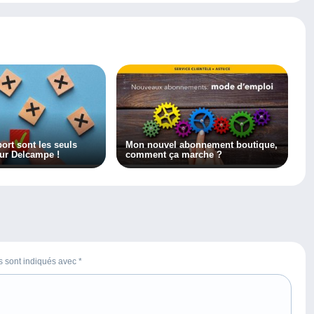
port sont les seuls
Mon nouvel abonnement boutique,
sur Delcampe !
comment ça marche ?
es sont indiqués avec
*