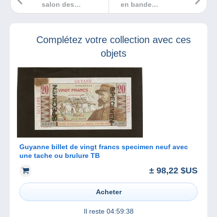
salon des
en bande
collectionneurs de
dessinée ?
Talmont Saint
Hilaire
Complétez votre collection avec ces
objets
Guyanne billet de vingt francs specimen neuf avec
une tache ou brulure TB
± 98,22 $US
Acheter
Il reste
04:59:38