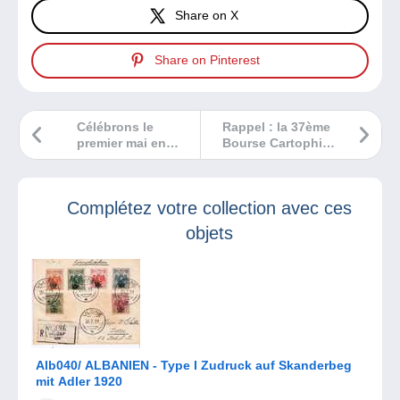
Share on X
Share on Pinterest
Célébrons le
Rappel : la 37ème
premier mai en
Bourse Cartophile
cartes postales !
Numismatique et
autres collections
de Bourges a lieu
Complétez votre collection avec ces
le 10 mai !
objets
Alb040/ ALBANIEN - Type I Zudruck auf Skanderbeg
mit Adler 1920