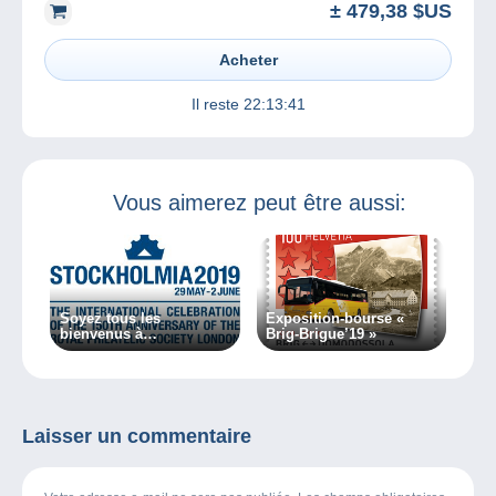
± 479,38 $US
Acheter
Il reste
22:13:41
Vous aimerez peut être aussi:
Soyez tous les
Exposition-bourse «
bienvenus à
Brig-Brigue’19 »
STOCKHOLMIA 2019
Laisser un commentaire