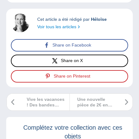
Cet article a été rédigé par
Héloïse
Voir tous les articles
Share on Facebook
Share on X
Share on Pinterest
Vive les vacances
Une nouvelle
! Des bandes
pièce de 2€ en
dessinées pour
circulation à
voyager !
l’occasion des
Jeux Olympiques
Complétez votre collection avec ces
et Paralympiques
de Paris 2024 !
objets