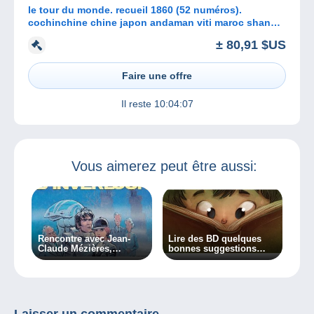
le tour du monde. recueil 1860 (52 numéros).
cochinchine chine japon andaman viti maroc shang-
haï palestine perse cuba
± 80,91 $US
Faire une offre
Il reste
10:04:07
Vous aimerez peut être aussi:
Rencontre avec Jean-
Lire des BD quelques
Claude Mézières,
bonnes suggestions
dessinateur de Valérian
pour les plus jeunes
Laisser un commentaire