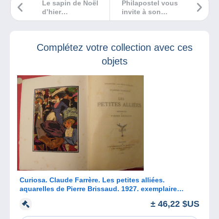
Le sapin de Noël
Philapostel vous
d’hier…
invite à son
exposition
virtuelle « Coups
de coeur »
Complétez votre collection avec ces
objets
Curiosa. Claude Farrère. Les petites alliées.
aquarelles de Pierre Brissaud. 1927. exemplaire
numéroté
± 46,22 $US