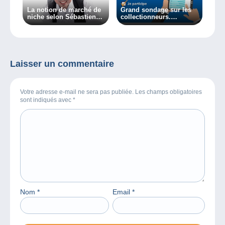
La notion de marché de
Grand sondage sur les
niche selon Sébastien
collectionneurs.
Delcampe…
Donnez-nous votre avis !
Laisser un commentaire
Votre adresse e-mail ne sera pas publiée. Les champs obligatoires
sont indiqués avec
*
Nom
*
Email
*