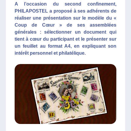
A l’occasion du second confinement,
PHILAPOSTEL a proposé à ses adhérents de
réaliser une présentation sur le modèle du «
Coup de Cœur » de ses assemblées
générales : sélectionner un document qui
tient à cœur du participant et le présenter sur
un feuillet au format A4, en expliquant son
intérêt personnel et philatélique.