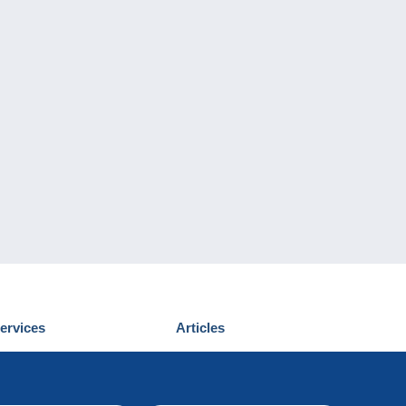
ervices
Articles
écouvrir Delcampe
Proposer un
ous contacter
article