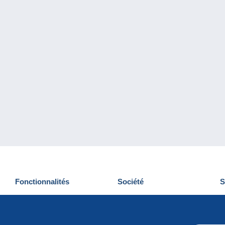
Fonctionnalités
Société
S
Nouveautés
Qui sommes-nous
D
Astuces
Gestion des cookies
N
Commercial
Emplois