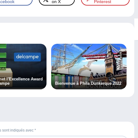
cebook
on X
Pinterest
et l’Excellence Award
campe
Bienvenue à Phila Dunkerque 2022
es sont indiqués avec
*