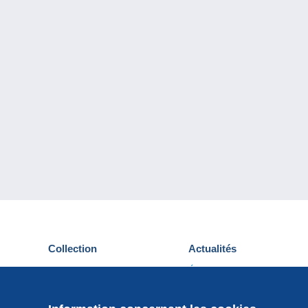
Collection
Actualités
Cartes postales
Événements Delcampe
Timbres
Concours
Monnaies & Billets