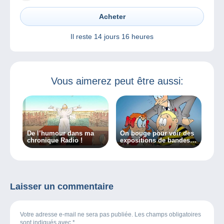
Acheter
Il reste
14 jours 16 heures
Vous aimerez peut être aussi:
De l’humour dans ma
On bouge pour voir des
chronique Radio !
expositions de bandes
dessinées et on
continue à lire pour son
plaisir !
Laisser un commentaire
Votre adresse e-mail ne sera pas publiée. Les champs obligatoires
sont indiqués avec
*