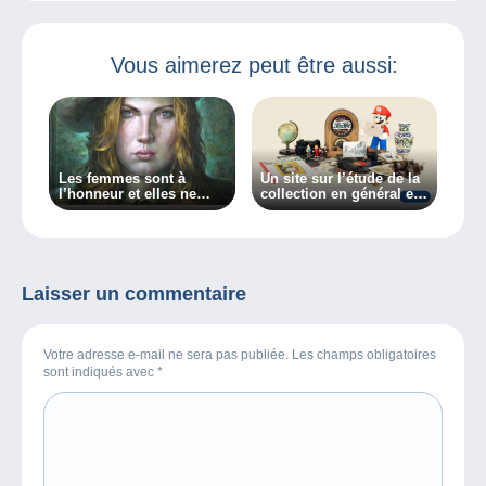
Vous aimerez peut être aussi:
Les femmes sont à
Un site sur l’étude de la
l’honneur et elles ne
collection en général et
manquent pas de
des collectionneurs en
caractère dans ma
particulier, découvrez
chronique sur BXFM !
Collectiana
Laisser un commentaire
Votre adresse e-mail ne sera pas publiée. Les champs obligatoires
sont indiqués avec
*