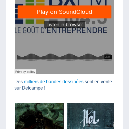
Des
milliers de bandes dessinées
sont en vente
sur Delcampe !