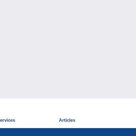
ervices
Articles
écouvrir Delcampe
Proposer un