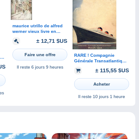
maurice utrillo de alfred
werner vieux livre en
anglais de 1953 1ere
± 12,71 $US
edition
Faire une offre
RARE ! Compagnie
on
Générale Transatlantique
US
French Line NORMANDIE
Il reste
6 jours 9 heures
AP
± 115,55 $US
1935 Ed. Atlantique
Acheter
es
Il reste
10 jours 1 heure