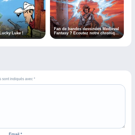
Fan de bandes dessinées Medieval
 Lucky Luke !
Fantasy ? Ecoutez notre chronique
radio !
es sont indiqués avec
*
Email
*