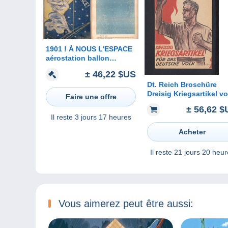
1901 ! À NOUS L'ESPACE
aérostation ballon
dirigeable zeppelin
± 46,22 $US
aviation space moon
Dt. Reich Broschüre
science-fiction -
Dreisig Kriegsartikel v
L'ASSIETTE AU BEURRE
Faire une offre
Dr. Goebbels
± 56,62 $
Zentralverlag der NSD
Il reste
3 jours 17 heures
München 1943
Acheter
Il reste
21 jours 20 heur
Vous aimerez peut être aussi: