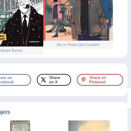
Bd Le Temps Des Copains
 Nestor Burma
are on
Share
Share on
cebook
on X
Pinterest
jets