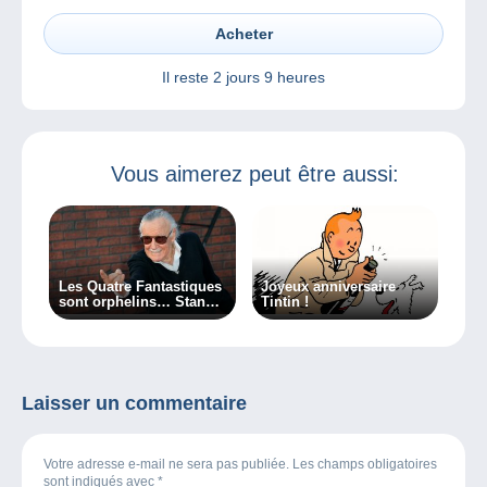
Acheter
Il reste
2 jours 9 heures
Vous aimerez peut être aussi:
Les Quatre Fantastiques
Joyeux anniversaire
sont orphelins… Stan
Tintin !
Lee est mort…
Laisser un commentaire
Votre adresse e-mail ne sera pas publiée. Les champs obligatoires
sont indiqués avec
*