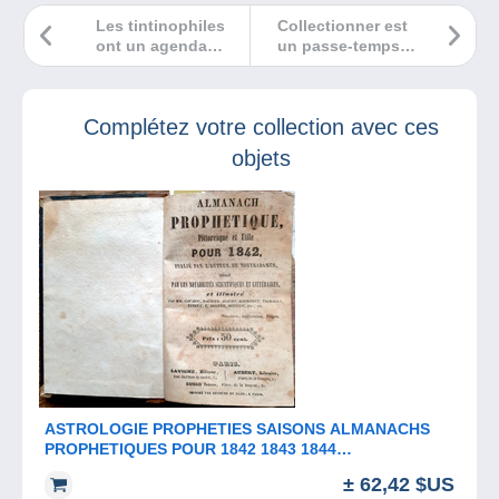
Les tintinophiles
Collectionner est
ont un agenda
un passe-temps
chargé !
qui prend du
temps. Mais que
faire pour partager
Complétez votre collection avec ces
sa passion avec la
nouvelle
objets
génération ?
ASTROLOGIE PROPHETIES SAISONS ALMANACHS
PROPHETIQUES POUR 1842 1843 1844
NOSTRADAMUS
± 62,42 $US