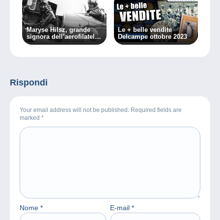
Maryse Hilsz, grande
Le + belle vendite
signora dell’aerofilatelia
Delcampe ottobre 2023
(terza e ultima parte)
Rispondi
Your email address will not be published. Required fields are
marked
*
Nome
*
E-mail
*