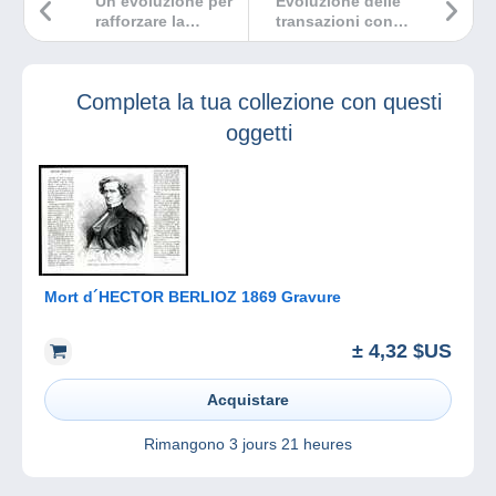
Un’evoluzione per
Evoluzione delle
rafforzare la
transazioni con
sicurezza del tuo
commissioni di
saldo Delcampe
importazione
Completa la tua collezione con questi
oggetti
Mort d´HECTOR BERLIOZ 1869 Gravure
± 4,32 $US
Acquistare
Rimangono
3 jours 21 heures