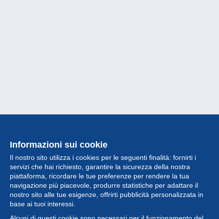
Informazioni sui cookie
Il nostro sito utilizza i cookies per le seguenti finalità: fornirti i
servizi che hai richiesto, garantire la sicurezza della nostra
piattaforma, ricordare le tue preferenze per rendere la tua
navigazione più piacevole, produrre statistiche per adattare il
nostro sito alle tue esigenze, offrirti pubblicità personalizzata in
Collezione
base ai tuoi interessi.
Alcuni di questi cookie sono necessari per il funzionamento del