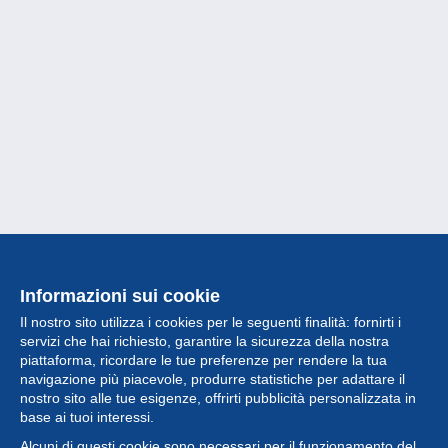
Informazioni sui cookie
Il nostro sito utilizza i cookies per le seguenti finalità: fornirti i
servizi che hai richiesto, garantire la sicurezza della nostra
piattaforma, ricordare le tue preferenze per rendere la tua
navigazione più piacevole, produrre statistiche per adattare il
nostro sito alle tue esigenze, offrirti pubblicità personalizzata in
Collezione
base ai tuoi interessi.
Alcuni di questi cookie sono necessari per il funzionamento del