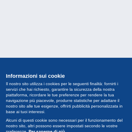
Informazioni sui cookie
Il nostro sito utilizza i cookies per le seguenti finalità: fornirti i
servizi che hai richiesto, garantire la sicurezza della nostra
piattaforma, ricordare le tue preferenze per rendere la tua
navigazione più piacevole, produrre statistiche per adattare il
nostro sito alle tue esigenze, offrirti pubblicità personalizzata in
Collezione
base ai tuoi interessi.
Alcuni di questi cookie sono necessari per il funzionamento del
Novità
nostro sito, altri possono essere impostati secondo le vostre
preferenze.
Per saperne di più