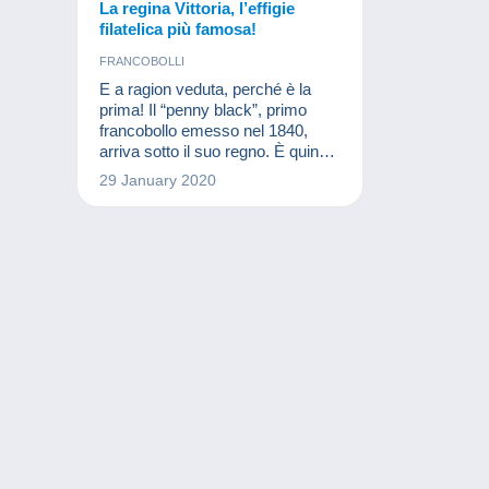
La regina Vittoria, l’effigie
filatelica più famosa!
FRANCOBOLLI
E a ragion veduta, perché è la
prima! Il “penny black”, primo
francobollo emesso nel 1840,
arriva sotto il suo regno. È quindi
assolutamente normale trovarci il
29 January 2020
ritratto della regina. Aggiungiamo
a ciò che l’impero britannico è al
suo apice; non c’era quindi
bisogno d’altro per essere certi
che la regina Vittoria fosse la
figura più emblematica della
filatelia. La regina Vittoria segnerà
talmente il suo tempo da farlo
passare all