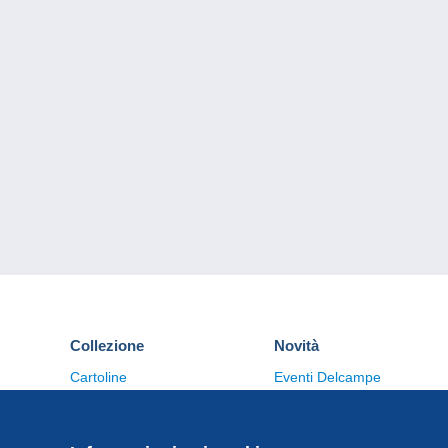
Collezione
Novità
Cartoline
Eventi Delcampe
Francobolli
Concorso
Monete & Banconote
Altre collezioni