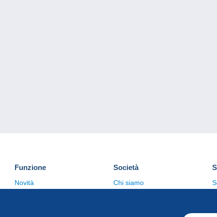
Funzione
Società
S
Novità
Chi siamo
S
Suggerimenti
Politica sulla privacy
C
Commerciale