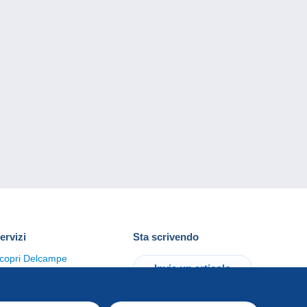
ervizi
Sta scrivendo
copri Delcampe
Invia un articolo
ontattaci