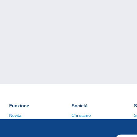
Funzione
Società
S
Novità
Chi siamo
S
Suggerimenti
Politica sulla privacy
C
Commerciale