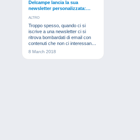
Delcampe lancia la sua
newsletter personalizzata:
ricevi solo le informazioni che
ALTRO
ti interessano veramente!
Troppo spesso, quando ci si
iscrive a una newsletter ci si
ritrova bombardati di email con
contenuti che non ci interessano.
Tocca a noi selezionarle e, alla
8 March 2018
fine, non ne leggiamo nessuna,
perdendo così informazioni
interessanti! Come fare allora?