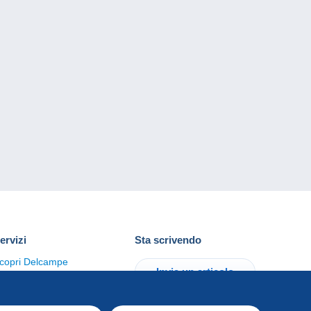
ervizi
Sta scrivendo
copri Delcampe
Invia un articolo
ontattaci