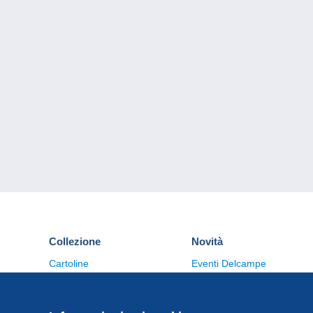
Collezione
Novità
Cartoline
Eventi Delcampe
Francobolli
Concorso
Monete & Banconote
Altre collezioni