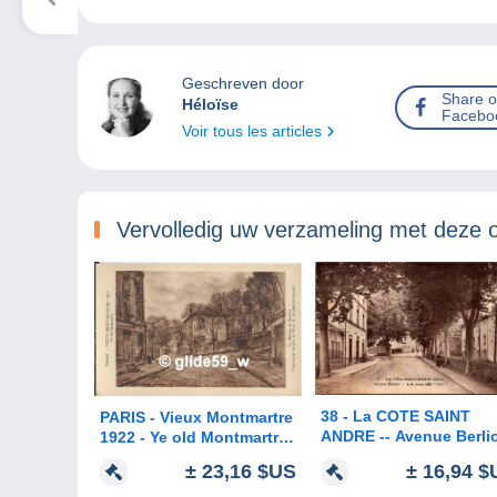
Geschreven door
Share 
Héloïse
Facebo
Voir tous les articles
Vervolledig uw verzameling met deze 
38 - La COTE SAINT
PARIS - Vieux Montmartre
ANDRE -- Avenue Be
1922 - Ye old Montmartre
- La Maison de Berlioz
± 16,94 $
± 23,16 $US
d'après un fusain de Mme
H. Kosmann-Sichel