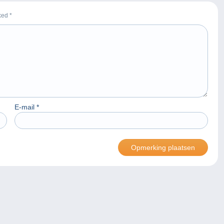
rked
*
E-mail
*