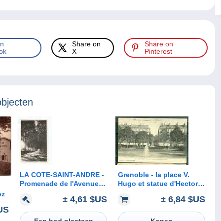
on
Share on
Share on
ok
X
Pinterest
objecten
LA COTE-SAINT-ANDRE -
Grenoble - la place V.
Promenade de l'Avenue
Hugo et statue d'Hector
Hectior Berlioz
Berlioz - dk52
rlioz
± 4,61 $US
± 6,84 $US
US
Een bod plaatsen
Kopen