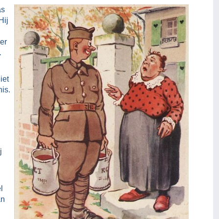
as
 Hij
er
.
iet
is.
j
l
an