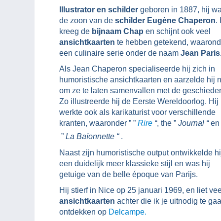
Illustrator en schilder
geboren in 1887, hij w
de zoon van de
schilder Eugène Chaperon
.
kreeg de
bijnaam Chap
en schijnt ook veel
ansichtkaarten
te hebben getekend, waarond
een culinaire serie onder de naam
Jean Paris
Als Jean Chaperon specialiseerde hij zich in
humoristische ansichtkaarten en aarzelde hij n
om ze te laten samenvallen met de geschieden
Zo illustreerde hij de Eerste Wereldoorlog. Hij
werkte ook als karikaturist voor verschillende
kranten, waaronder ” ”
Rire
“
, the ”
Journal “
en
”
La Baïonnette “
.
Naast zijn humoristische output ontwikkelde hi
een duidelijk meer klassieke stijl en was hij
getuige van de belle époque van Parijs.
Hij stierf in Nice op 25 januari 1969, en liet vee
ansichtkaarten
achter die ik je uitnodig te ga
ontdekken op
Delcampe.