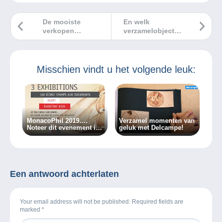
De mooiste
En welk
verkopen
verzamelobject
Delcampe januari
geef jij voor de
2025
feestdagen?
Misschien vindt u het volgende leuk:
MonacoPhil 2019….
Verzamel momenten van
Noteer dit evenement in
geluk met Delcampe!
je agenda!
Een antwoord achterlaten
Your email address will not be published. Required fields are
marked
*