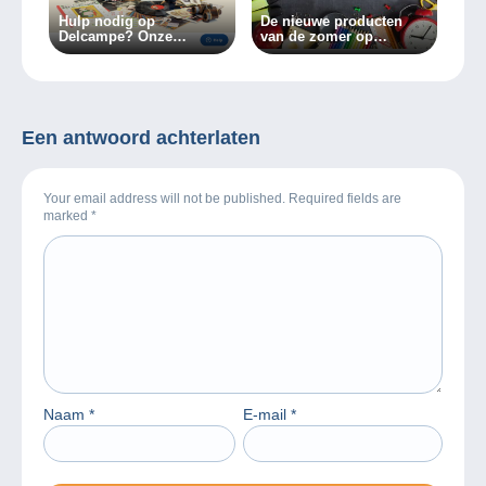
Hulp nodig op
De nieuwe producten
Delcampe? Onze
van de zomer op
klantenservice is
Delcampe!
beschikbaar in één klik!
Een antwoord achterlaten
Your email address will not be published. Required fields are
marked
*
Naam
*
E-mail
*