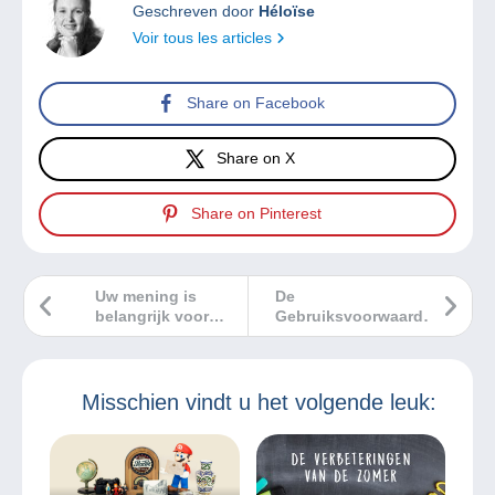
Geschreven door
Héloïse
Voir tous les articles
Share on Facebook
Share on X
Share on Pinterest
Uw mening is
De
belangrijk voor
Gebruiksvoorwaarden
ons. Neem deel
van Delcampe worden
aan onze
over twee weken
Delcampe-enquête
bijgewerkt.
Misschien vindt u het volgende leuk: