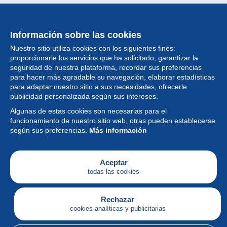
Información sobre las cookies
Nuestro sitio utiliza cookies con los siguientes fines:
proporcionarle los servicios que ha solicitado, garantizar la
seguridad de nuestra plataforma, recordar sus preferencias
para hacer más agradable su navegación, elaborar estadísticas
para adaptar nuestro sitio a sus necesidades, ofrecerle
Colección
publicidad personalizada según sus intereses.
Algunas de estas cookies son necesarias para el
Noticias
funcionamiento de nuestro sitio web, otras pueden establecerse
según sus preferencias.
Más información
Funcionalidad
Empresa
Aceptar
todas las cookies
Servicios
Escribir
Rechazar
cookies analíticas y publicitarias
Español