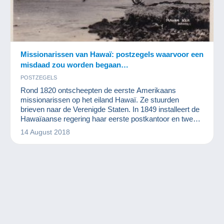
Missionarissen van Hawaï: postzegels waarvoor een
misdaad zou worden begaan…
POSTZEGELS
Rond 1820 ontscheepten de eerste Amerikaans
missionarissen op het eiland Hawaï. Ze stuurden
brieven naar de Verenigde Staten. In 1849 installeert de
Hawaïaanse regering haar eerste postkantoor en twee
jaar later worden de eerste postzegels gedrukt. Omwille
14 August 2018
van het gebruik werden deze postzegels
“Missionarissen van Hawaï” genoemd. Ze hebben de
zichtwaarde 2 cent, 5 cent en 13 cent. Het zijn bijzonder
zeldzame postzegels waarover we nu wat m