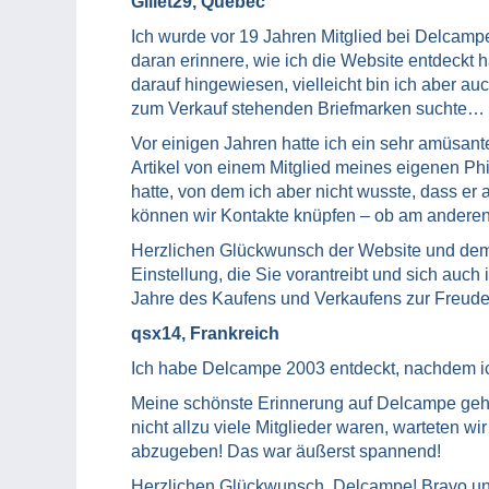
Gillet29, Quebec
Ich wurde vor 19 Jahren Mitglied bei Delcamp
daran erinnere, wie ich die Website entdeckt 
darauf hingewiesen, vielleicht bin ich aber auc
zum Verkauf stehenden Briefmarken suchte…
Vor einigen Jahren hatte ich ein sehr amüsan
Artikel von einem Mitglied meines eigenen Ph
hatte, von dem ich aber nicht wusste, dass er
können wir Kontakte knüpfen – ob am anderen
Herzlichen Glückwunsch der Website und dem
Einstellung, die Sie vorantreibt und sich auch
Jahre des Kaufens und Verkaufens zur Freude
qsx14, Frankreich
Ich habe Delcampe 2003 entdeckt, nachdem ic
Meine schönste Erinnerung auf Delcampe geht 
nicht allzu viele Mitglieder waren, warteten wi
abzugeben! Das war äußerst spannend!
Herzlichen Glückwunsch, Delcampe! Bravo und 