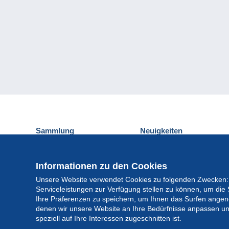
Sammlung
Neuigkeiten
Ansichtskarten
Delcampe-Ereignisse
Briefmarken
Gewinnspiel
Informationen zu den Cookies
Münzen und Banknoten
Unsere Website verwendet Cookies zu folgenden Zwecken:
Andere Sammlungen
Serviceleistungen zur Verfügung stellen zu können, um die 
Ihre Präferenzen zu speichern, um Ihnen das Surfen angeneh
denen wir unsere Website an Ihre Bedürfnisse anpassen un
speziell auf Ihre Interessen zugeschnitten ist.