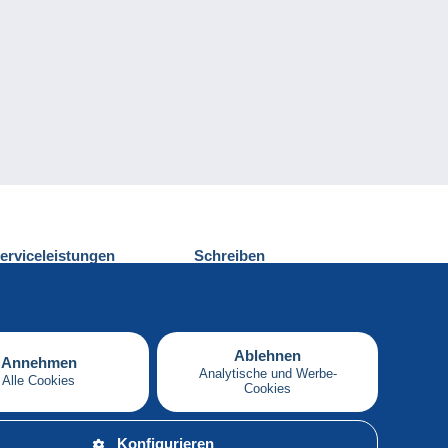
erviceleistungen
Schreiben
ntdecken Sie Delcampe
Einen Beitrag
ontakt
senden
Ablehnen
Annehmen
Analytische und Werbe-
Alle Cookies
Cookies
Deutsch
Konfigurieren