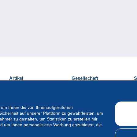
Artikel
Gesellschaft
S
Neuheiten
Über uns
E
Tipps
Privatleben
K
Kommerzielles
 um Ihnen die von Ihnenaufgerufenen
Sicherheit auf unserer Plattform zu gewährleisten, um
mer zu gestalten, um Statistiken zu erstellen mir
d um Ihnen personalisierte Werbung anzubieten, die