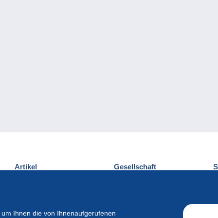
Artikel
Gesellschaft
S
Neuheiten
Über uns
E
Tipps
Privatleben
K
Kommerzielles
 um Ihnen die von Ihnenaufgerufenen