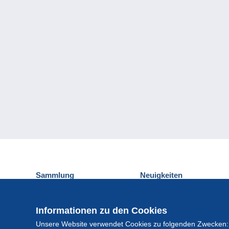
Sammlung
Neuigkeiten
Ansichtskarten
Delcampe-Ereignisse
Briefmarken
Gewinnspiel
Informationen zu den Cookies
Münzen und Banknoten
Unsere Website verwendet Cookies zu folgenden Zwecken:
Andere Sammlungen