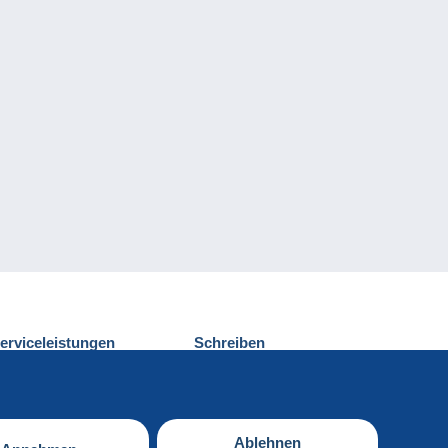
erviceleistungen
Schreiben
ntdecken Sie Delcampe
Einen Beitrag
ontakt
senden
Ablehnen