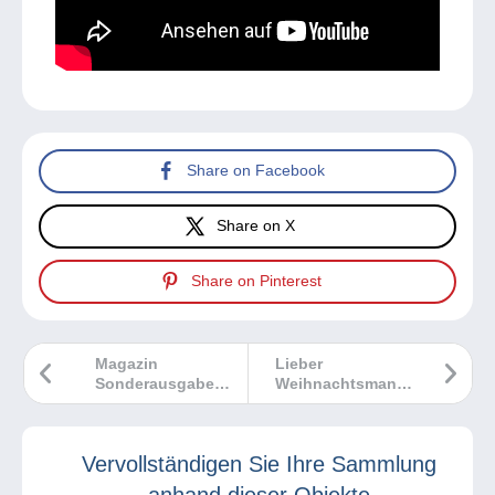
Share on Facebook
Share on X
Share on Pinterest
Magazin
Lieber
Sonderausgabe
Weihnachtsmann,
Nr. 4
um ein guter
Philatelist zu sein,
wünsche ich mir
Vervollständigen Sie Ihre Sammlung
…
anhand dieser Objekte