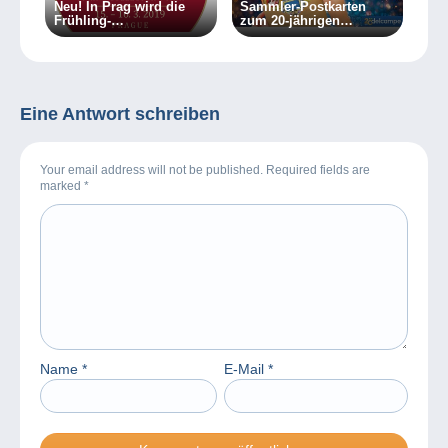
Neu! In Prag wird die
Sammler-Postkarten
Frühling-
zum 20-jährigen
Sberatel/Sammler-Messe
Jubiläum von Delcampe
vorbereitet
Eine Antwort schreiben
Your email address will not be published. Required fields are
marked
*
Name
*
E-Mail
*