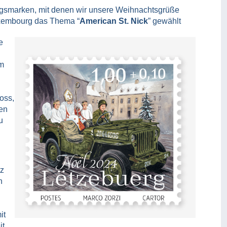
tagsmarken, mit denen wir unsere Weihnachtsgrüße
xembourg das Thema “
American St. Nick
” gewählt
e
om
loss,
hen
u
tz
n
it
it