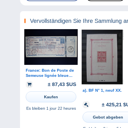
Vervollständigen Sie Ihre Sammlung a
France: Bon de Poste de
Semeuse lignée bleue
Entier K1 avec
± 87,43 $US
déclaration de virement
a). BF N° 1, neuf XX.
Kaufen
± 425,21 $
Es bleiben
1 jour 22 heures
Gebot abgeben