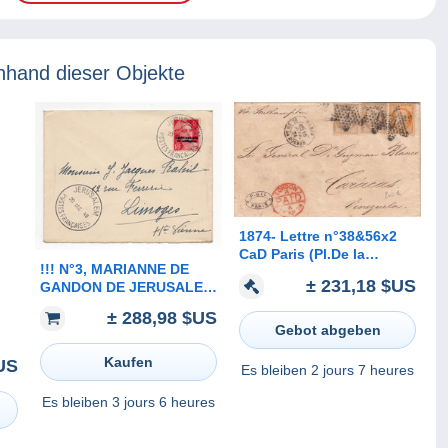
nhand dieser Objekte
1874- Lettre n°38&56x2
CaD Paris (Pl.De la
!!! N°3, MARIANNE DE
Bourse) pour Le
± 231,18 $US
GANDON DE JERUSALEM
Venezuela
SEUL SUR LETTRE PETIT
± 288,98 $US
FORMAT DE1948 POUR
Gebot abgeben
LIMOGES. SUPERBE
Kaufen
US
Es bleiben
2 jours 7 heures
Es bleiben
3 jours 6 heures