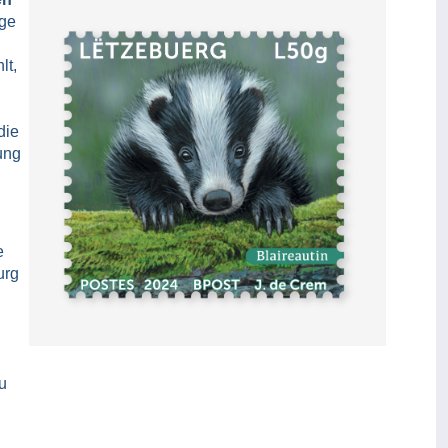
nge
,
lt,
die
ung
e
urg
u