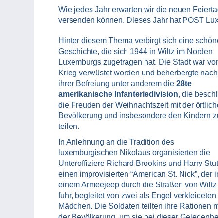
Wie jedes Jahr erwarten wir die neuen Feier
versenden können. Dieses Jahr hat POST Lu
Hinter diesem Thema verbirgt sich eine schön
Geschichte, die sich 1944 in Wiltz im Norden
Luxemburgs zugetragen hat. Die Stadt war v
Krieg verwüstet worden und beherbergte nach
ihrer Befreiung unter anderem die
28te
amerikanische Infanteriedivision
, die besch
die Freuden der Weihnachtszeit mit der örtlic
Bevölkerung und insbesondere den Kindern z
teilen.
In Anlehnung an die Tradition des
luxemburgischen Nikolaus organisierten die
Unteroffiziere Richard Brookins und Harry Stu
einen improvisierten “American St. Nick”, der i
einem Armeejeep durch die Straßen von Wiltz
fuhr, begleitet von zwei als Engel verkleideten
Mädchen. Die Soldaten teilten ihre Rationen m
der Bevölkerung, um sie bei dieser Gelegenhe