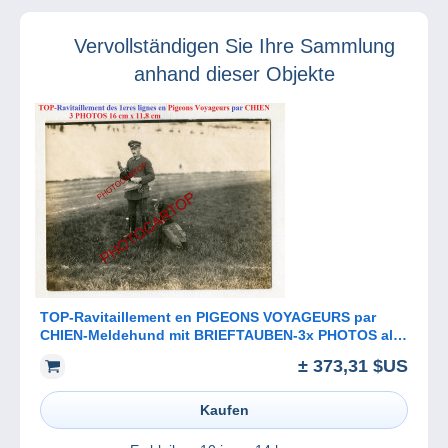
Besonderheiten,
2022
die Karriere
Vervollständigen Sie Ihre Sammlung
machten …
anhand dieser Objekte
TOP-Ravitaillement en PIGEONS VOYAGEURS par
CHIEN-Meldehund mit BRIEFTAUBEN-3x PHOTOS all.-
Guerre 14-18-1 WK-Militaria-
± 373,31 $US
Kaufen