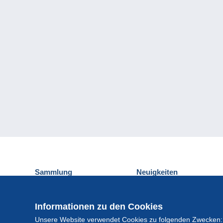
Sammlung
Neuigkeiten
Ansichtskarten
Delcampe-Ereignisse
Briefmarken
Gewinnspiel
Informationen zu den Cookies
Münzen und Banknoten
Unsere Website verwendet Cookies zu folgenden Zwecken:
Andere Sammlungen