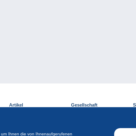
Artikel
Gesellschaft
S
Neuheiten
Über uns
E
Tipps
Privatleben
K
Kommerzielles
 um Ihnen die von Ihnenaufgerufenen