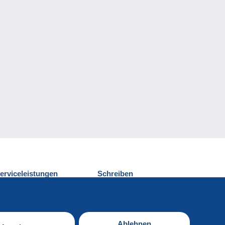
erviceleistungen
Schreiben
ntdecken Sie Delcampe
Einen Beitrag
ontakt
senden
Ablehnen