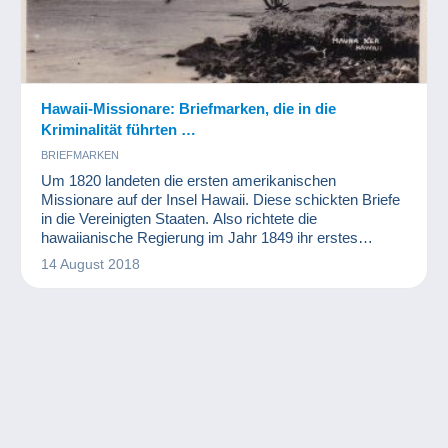
Hawaii-Missionare: Briefmarken, die in die
Kriminalität führten …
BRIEFMARKEN
Um 1820 landeten die ersten amerikanischen
Missionare auf der Insel Hawaii. Diese schickten Briefe
in die Vereinigten Staaten. Also richtete die
hawaiianische Regierung im Jahr 1849 ihr erstes
Postamt ein und druckte zwei Jahre später ihre ersten
14 August 2018
Briefmarken. Angesichts ihrer Verwendung erhielten
diese Briefmarken den Namen „Hawaii-Missionare“. Die
darauf aufgedruckten Werte lauteten 2 Cent, 5 Cent und
13 Cent. Diese Briefmarken sind sehr se