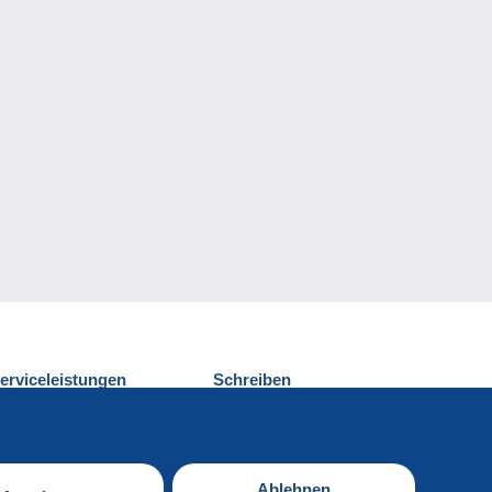
erviceleistungen
Schreiben
ntdecken Sie Delcampe
Einen Beitrag
ontakt
senden
Ablehnen