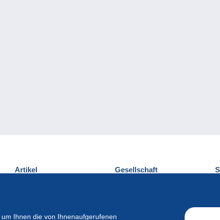
Artikel
Gesellschaft
S
Neuheiten
Über uns
E
Tipps
Privatleben
K
Kommerzielles
 um Ihnen die von Ihnenaufgerufenen