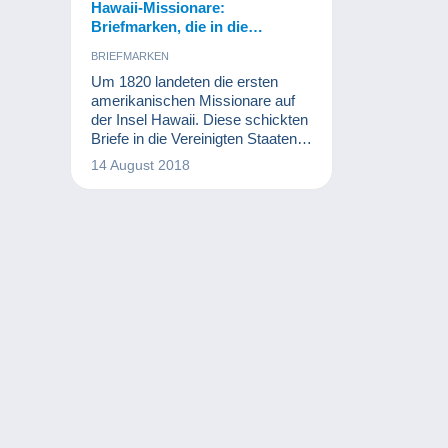
Hawaii-Missionare:
Briefmarken, die in die
Kriminalität führten …
BRIEFMARKEN
Um 1820 landeten die ersten
amerikanischen Missionare auf
der Insel Hawaii. Diese schickten
Briefe in die Vereinigten Staaten.
Also richtete die hawaiianische
14 August 2018
Regierung im Jahr 1849 ihr erstes
Postamt ein und druckte zwei
Jahre später ihre ersten
Briefmarken. Angesichts ihrer
Verwendung erhielten diese
Briefmarken den Namen „Hawaii-
Missionare“. Die darauf
aufgedruckten Werte lauteten 2
Cent, 5 Cent und 13 Cent. Diese
Briefmarken sind sehr se