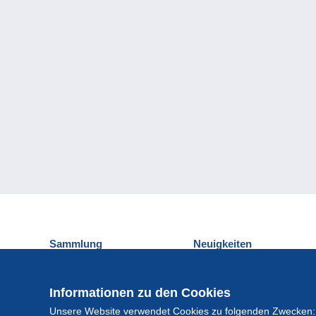
Sammlung
Neuigkeiten
Ansichtskarten
Delcampe-Ereignisse
Briefmarken
Gewinnspiel
Informationen zu den Cookies
Münzen und Banknoten
Unsere Website verwendet Cookies zu folgenden Zwecken:
Andere Sammlungen