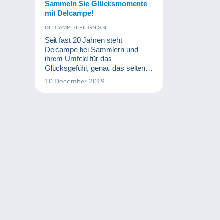
Sammeln Sie Glücksmomente
mit Delcampe!
DELCAMPE-EREIGNISSE
Seit fast 20 Jahren steht
Delcampe bei Sammlern und
ihrem Umfeld für das
Glücksgefühl, genau das seltene
Sammlerstück zu finden, das ihr
10 December 2019
Herz begehrt. Herzliche Kontakte,
Sammelfreude und Begeisterung
sind auf dem größten Marktplatz
für Sammler Programm.