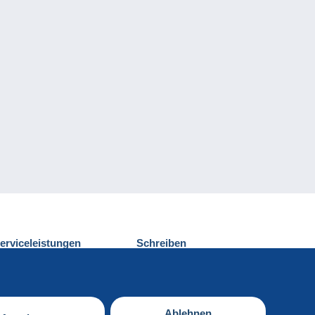
erviceleistungen
Schreiben
ntdecken Sie Delcampe
Einen Beitrag
ontakt
senden
Ablehnen