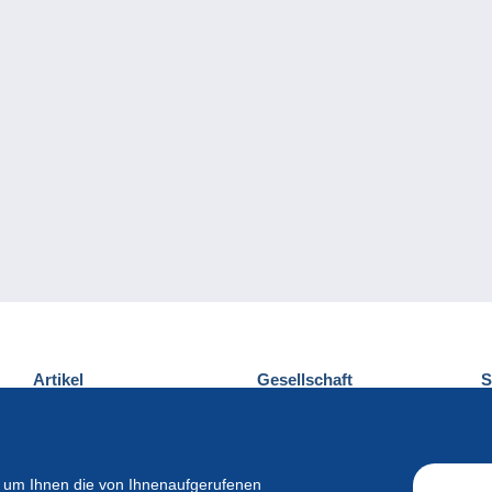
Artikel
Gesellschaft
S
Neuheiten
Über uns
E
Tipps
Privatleben
K
Kommerzielles
 um Ihnen die von Ihnenaufgerufenen