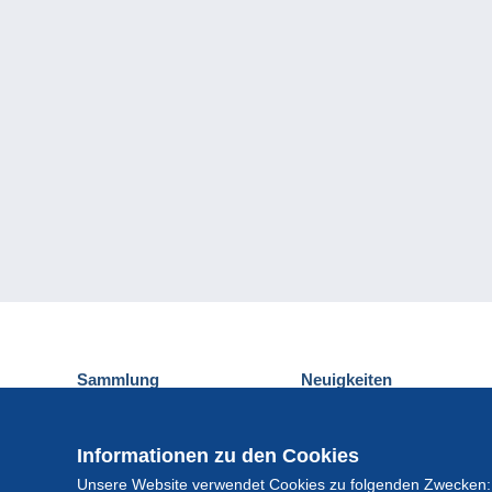
Sammlung
Neuigkeiten
Ansichtskarten
Delcampe-Ereignisse
Briefmarken
Gewinnspiel
Informationen zu den Cookies
Münzen und Banknoten
Unsere Website verwendet Cookies zu folgenden Zwecken:
Andere Sammlungen