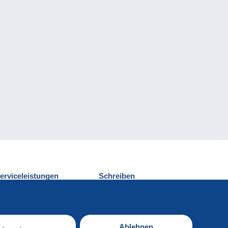
erviceleistungen
Schreiben
ntdecken Sie Delcampe
Einen Beitrag
ontakt
senden
Ablehnen