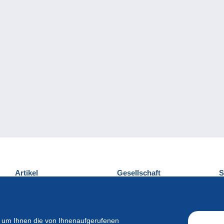
Artikel
Gesellschaft
S
Neuheiten
Über uns
E
Tipps
Privatleben
K
Kommerzielles
 um Ihnen die von Ihnenaufgerufenen