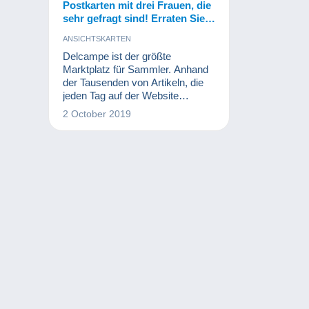
Postkarten mit drei Frauen, die
sehr gefragt sind! Erraten Sie,
um wen es sich handelt?
ANSICHTSKARTEN
Delcampe ist der größte
Marktplatz für Sammler. Anhand
der Tausenden von Artikeln, die
jeden Tag auf der Website
verkauft werden, können wir
2 October 2019
beobachten, was gerade im Trend
liegt. Was die alten Postkarten auf
denen bekannte Persönlichkeiten
abgebildet sind, betrifft, haben
diese drei Frauen im Jahr 2019
besonders viel Erfolg gehabt!