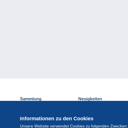
Sammlung
Neuigkeiten
Ansichtskarten
Delcampe-Ereignisse
Briefmarken
Gewinnspiel
Informationen zu den Cookies
Münzen und Banknoten
Unsere Website verwendet Cookies zu folgenden Zwecken:
Andere Sammlungen