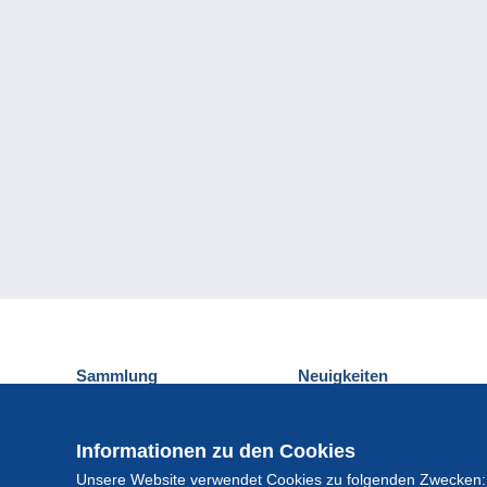
Sammlung
Neuigkeiten
Ansichtskarten
Delcampe-Ereignisse
Briefmarken
Gewinnspiel
Informationen zu den Cookies
Münzen und Banknoten
Unsere Website verwendet Cookies zu folgenden Zwecken:
Andere Sammlungen