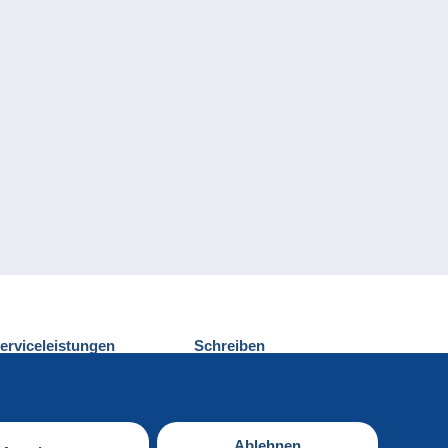
erviceleistungen
Schreiben
ntdecken Sie Delcampe
Einen Beitrag
ontakt
senden
Ablehnen