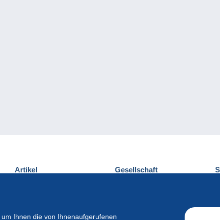
Artikel
Gesellschaft
S
Neuheiten
Über uns
E
Tipps
Privatleben
K
Kommerzielles
 um Ihnen die von Ihnenaufgerufenen