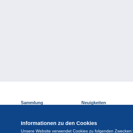
Sammlung
Neuigkeiten
Ansichtskarten
Delcampe-Ereignisse
Briefmarken
Gewinnspiel
Informationen zu den Cookies
Münzen und Banknoten
Unsere Website verwendet Cookies zu folgenden Zwecken:
Andere Sammlungen