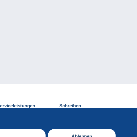
erviceleistungen
Schreiben
ntdecken Sie Delcampe
Einen Beitrag
ontakt
senden
Ablehnen