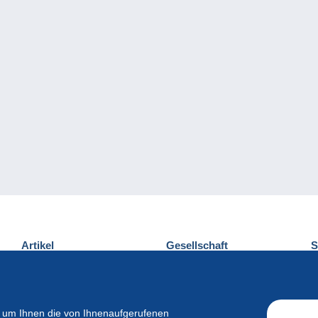
Artikel
Gesellschaft
S
Neuheiten
Über uns
E
Tipps
Privatleben
K
Kommerzielles
 um Ihnen die von Ihnenaufgerufenen