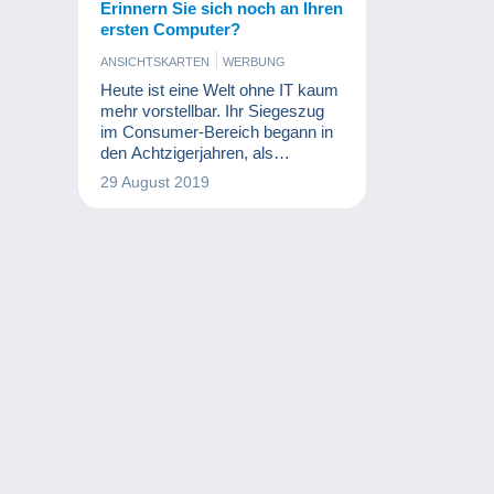
Erinnern Sie sich noch an Ihren
ersten Computer?
ANSICHTSKARTEN
WERBUNG
Heute ist eine Welt ohne IT kaum
mehr vorstellbar. Ihr Siegeszug
im Consumer-Bereich begann in
den Achtzigerjahren, als
Computer in großem Maßstab im
29 August 2019
Heimgebrauch zum Einsatz
kamen und unser Leben seitdem
spürbar veränderten. Erinnern Sie
sich noch an Ihren ersten
Computer?