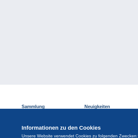
Sammlung
Neuigkeiten
Ansichtskarten
Delcampe-Ereignisse
Briefmarken
Gewinnspiel
Informationen zu den Cookies
Münzen und Banknoten
Unsere Website verwendet Cookies zu folgenden Zwecken:
Andere Sammlungen