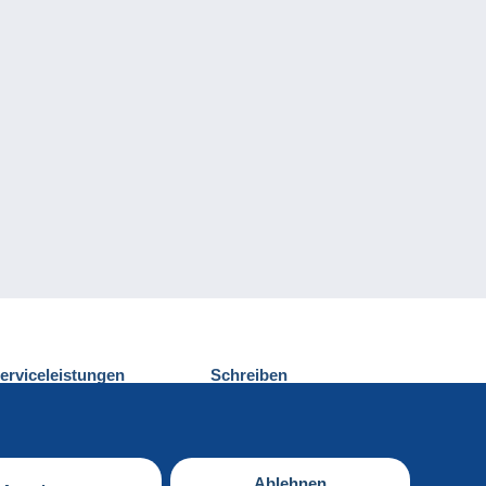
erviceleistungen
Schreiben
ntdecken Sie Delcampe
Einen Beitrag
ontakt
senden
Ablehnen