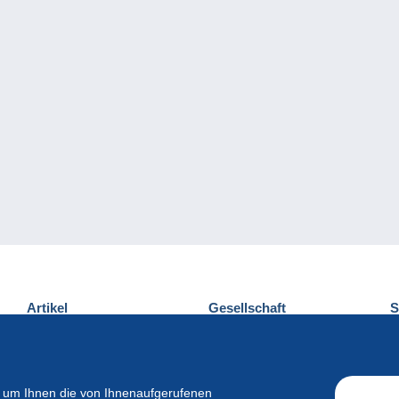
Artikel
Gesellschaft
S
Neuheiten
Über uns
E
Tipps
Privatleben
K
Kommerzielles
 um Ihnen die von Ihnenaufgerufenen